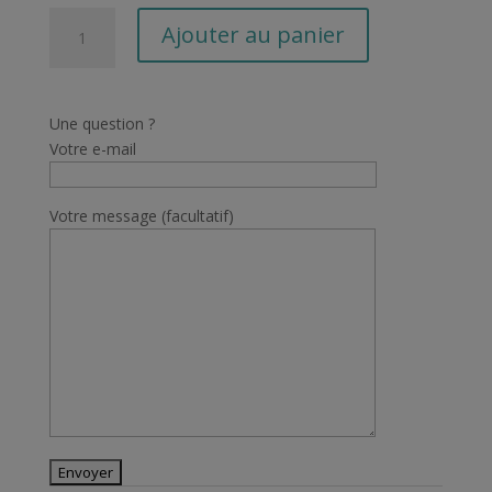
quantité
Ajouter au panier
de
Veste
légere
T.M
Une question ?
CAPRI
Votre e-mail
de
PANOPLY
Votre message (facultatif)