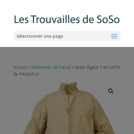
Sélectionner une page
Accueil
/
Vêtements de travail
/ Veste légere T.M CAPRI
de PANOPLY