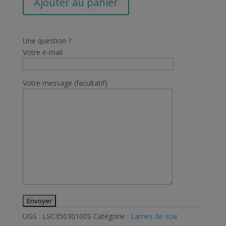
Ajouter au panier
de
Lame
Scie
Une question ?
Circulaire
Votre e-mail
Chrome
Vanadium
D.350mm
Votre message (facultatif)
Alésage
30mm
100
Dents
UGS :
LSC35030100S
Catégorie :
Lames de scie