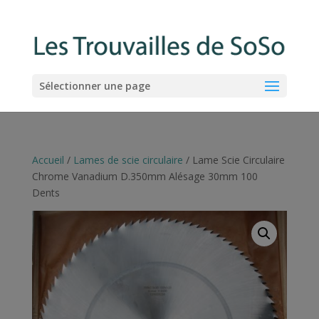
Sélectionner une page
Accueil
/
Lames de scie circulaire
/ Lame Scie Circulaire
Chrome Vanadium D.350mm Alésage 30mm 100
Dents