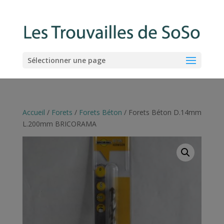
Sélectionner une page
Accueil
/
Forets
/
Forets Béton
/ Forets Béton D.14mm
L.200mm BRICORAMA