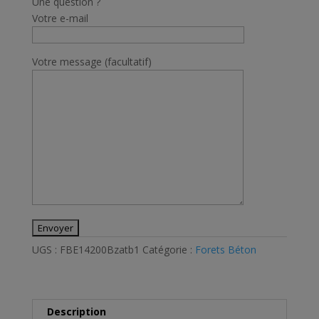
Une question ?
L.200mm
Votre e-mail
BRICORAMA
Votre message (facultatif)
UGS :
FBE14200Bzatb1
Catégorie :
Forets Béton
Description