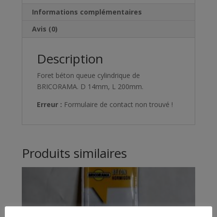
Informations complémentaires
Avis (0)
Description
Foret béton queue cylindrique de
BRICORAMA. D 14mm, L 200mm.
Erreur :
Formulaire de contact non trouvé !
Produits similaires