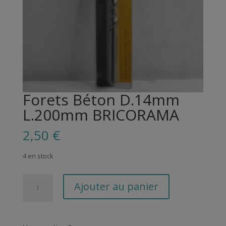
Forets Béton D.14mm
L.200mm BRICORAMA
2,50
€
4 en stock
quantité
Ajouter au panier
de
Forets
Béton
D.14mm