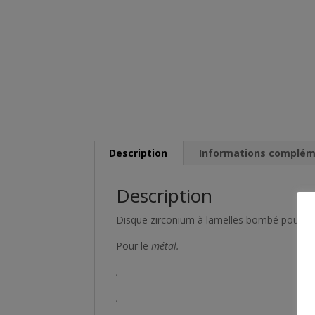
Description
Informations complém
Description
Disque zirconium à lamelles bombé pour m
Pour le
métal.
.
.