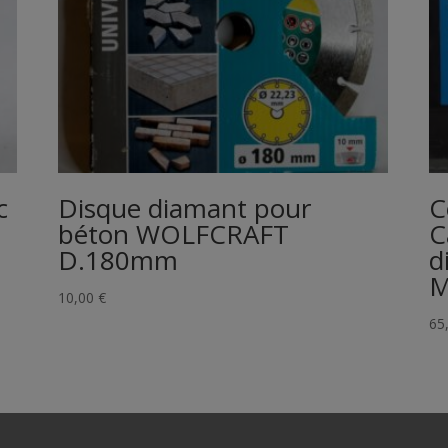
c
Disque diamant pour
C
béton WOLFCRAFT
C
D.180mm
d
M
10,00
€
65