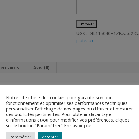
UGS :
DIL115040H1ZBzatd2
Ca
plateaux
entaires
Avis (0)
euleuse D.115 grain 40 HITACHI. Alésage 22,2mm.
Notre site utilise des cookies pour garantir son bon
fonctionnement et optimiser ses performances techniques,
personnaliser l'affichage de nos pages ou diffuser et mesurer
des publicités pertinentes. Pour obtenir davantage
d'informations et/ou pour modifier vos préférences, cliquez
sur le bouton "Paramétrer"
En savoir plus
Paramétrer
Accepter