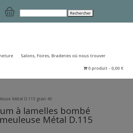
Rechercher :
meture
Salons, Foires, Braderies où nous trouver
0 produit
0,00 €
leuse Métal D.115 grain 40
ium à lamelles bombé
 meuleuse Métal D.115