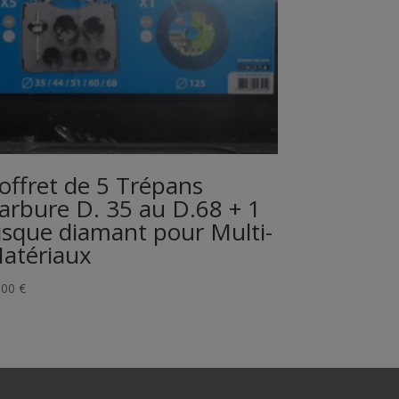
offret de 5 Trépans
arbure D. 35 au D.68 + 1
isque diamant pour Multi-
atériaux
,00
€