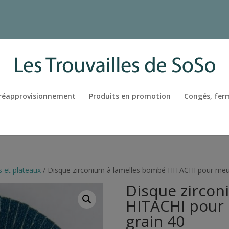
 réapprovisionnement
Produits en promotion
Congés, fer
 et plateaux
/ Disque zirconium à lamelles bombé HITACHI pour meu
Disque zircon
HITACHI pour
grain 40