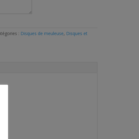
tégories :
Disques de meuleuse
,
Disques et