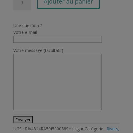
Ajouter au panier
de
1
boite
de
Une question ?
rivets
Votre e-mail
aveugles
Haute
Votre message (facultatif)
performance
4,8mm
x
14mm
RAPID
UGS :
RIV4814RA50I5000389+zatgar
Catégorie :
Rivets,