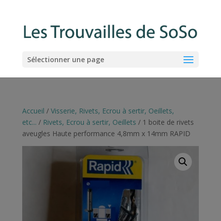
Sélectionner une page
Accueil
/
Visserie, Rivets, Ecrou à sertir, Oeillets,
etc...
/
Rivets, Ecrou à sertir, Oeillets
/ 1 boite de rivets
aveugles Haute performance 4,8mm x 14mm RAPID