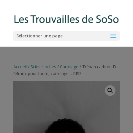
Sélectionner une page
Accueil
/
Scies cloches
/
Carrelage
/ Trépan carbure D.
64mm. pour fonte, carrelage… RISS