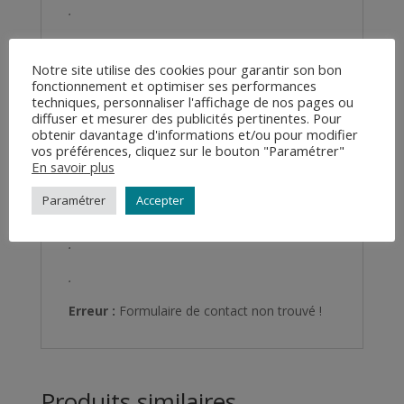
.
.
Notre site utilise des cookies pour garantir son bon
.
fonctionnement et optimiser ses performances
techniques, personnaliser l'affichage de nos pages ou
.
diffuser et mesurer des publicités pertinentes. Pour
obtenir davantage d'informations et/ou pour modifier
.
vos préférences, cliquez sur le bouton "Paramétrer"
En savoir plus
.
Paramétrer
Accepter
.
.
.
Erreur :
Formulaire de contact non trouvé !
Produits similaires