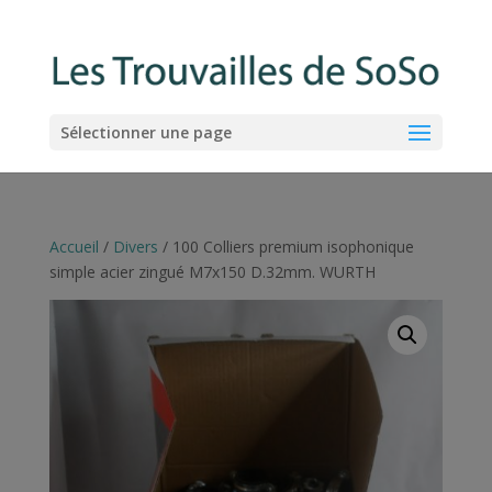
Sélectionner une page
Accueil
/
Divers
/ 100 Colliers premium isophonique
simple acier zingué M7x150 D.32mm. WURTH