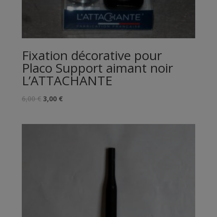
Fixation décorative pour
Placo Support aimant noir
L’ATTACHANTE
Le
Le
6,00
€
3,00
€
prix
prix
initial
actuel
était :
est :
6,00 €.
3,00 €.