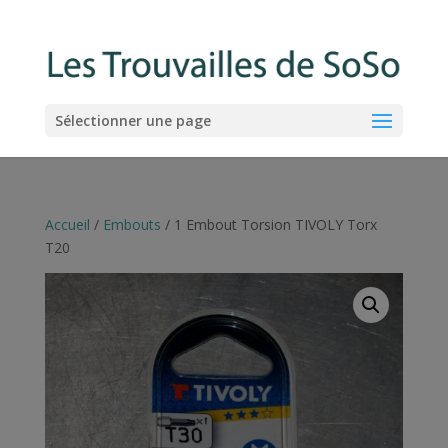
Sélectionner une page
Accueil
/
Embouts
/ 1 Embout Torsion TIVOLY Torx
T20